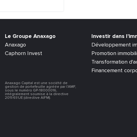
Le Groupe Anaxago
Investir dans l'im
Anaxago
Développement im
Caphorn Invest
Promotion immobil
Transformation d'ac
Financement corp
Anaxago Capital est une société de
gestion de portefeuille agréée par l’AMF,
sous le numéro GP-18000016,
intégralement soumise à la directive
2011/61/UE (directive AIFM).